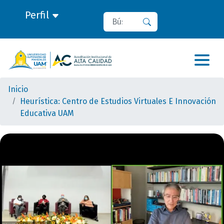
Perfil
Buscar
Buscar
Inicio
Heurística: Centro de Estudios Virtuales E Innovación
Educativa UAM