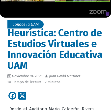
Conoce la UAM
Heurística: Centro de
Estudios Virtuales e
Innovación Educativa
UAM
Noviembre 04 2021
Juan David Martinez
Tiempo de lectura ~ 2 minutos
Facebook
X
Desde el Auditorio Mario Calderón Rivera