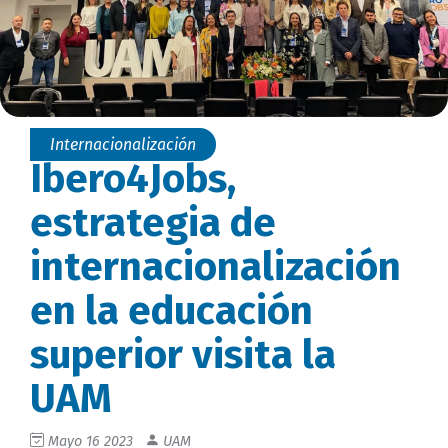
Internacionalización
Ibero4Jobs,
estrategia de
internacionalización
en la educación
superior visita la
UAM
Mayo 16 2023
UAM