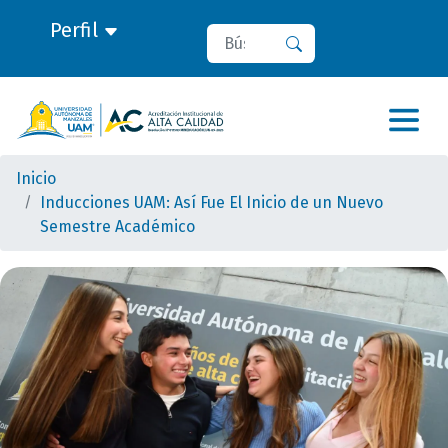
Perfil
Buscar
Buscar
Inicio
Inducciones UAM: Así Fue El Inicio de un Nuevo
Semestre Académico