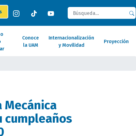
Buscar
es
lo
Conoce
Internacionalización
o
Proyección
la UAM
y Movilidad
ar
a Mecánica
u cumpleaños
0