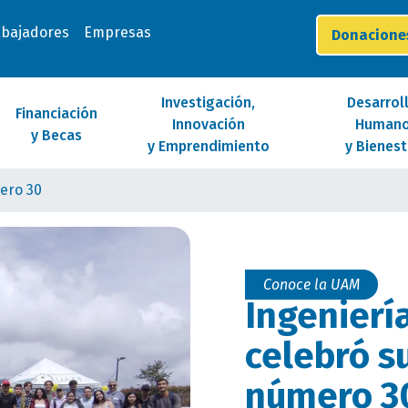
abajadores
Empresas
Donacion
Investigación,
Desarrol
Financiación
Innovación
Human
y Becas
y Emprendimiento
y Bienest
ero 30
Conoce la UAM
Ingenierí
celebró s
número 3