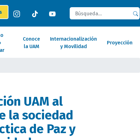
Buscar
es
lo
Conoce
Internacionalización
o
Proyección
la UAM
y Movilidad
ar
ción UAM al
de la sociedad
ctica de Paz y