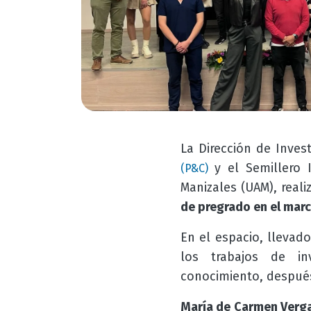
La Dirección de Inve
y el Semillero I
(P&C)
Manizales (UAM), reali
de pregrado en el mar
En el espacio, llevad
los trabajos de in
conocimiento, después
María de Carmen Verga