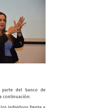
n parte del banco de
a continuación:
os individuos frente a