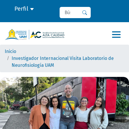
Perfil
Buscar
Buscar
Inicio
Investigador Internacional Visita Laboratorio de
Neurofisiología UAM