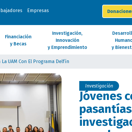
abajadores
Empresas
Donacion
Investigación,
Desarrol
Financiación
Innovación
Human
y Becas
y Emprendimiento
y Bienest
n La UAM Con El Programa Delfín
Investigación
Jóvenes 
pasantías
investiga