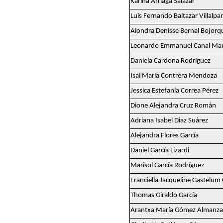
Karina Arriaga Salazar
Luis Fernando Baltazar Villalp
Alondra Denisse Bernal Bojorq
Leonardo Emmanuel Canal Manc
Daniela Cardona Rodríguez
Isai María Contrera Mendoza
Jessica Estefanía Correa Pérez
Dione Alejandra Cruz Román
Adriana Isabel Diaz Suárez
Alejandra Flores García
Daniel García Lizardi
Marisol García Rodríguez
Franciella Jacqueline Gastelum
Thomas Giraldo García
Arantxa María Gómez Almanza