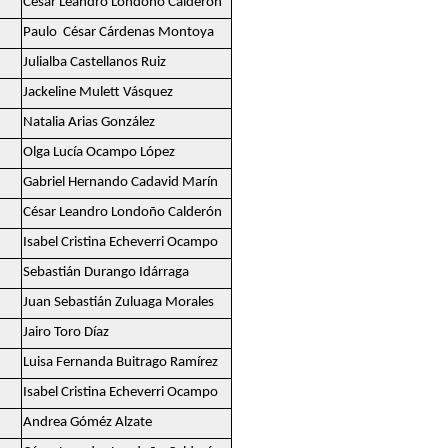
César Leandro Londoño Calderón
Paulo César Cárdenas Montoya
Julialba Castellanos Ruiz
Jackeline Mulett Vásquez
Natalia Arias González
Olga Lucía Ocampo López
Gabriel Hernando Cadavid Marín
César Leandro Londoño Calderón
Isabel Cristina Echeverri Ocampo
Sebastián Durango Idárraga
Juan Sebastián Zuluaga Morales
Jairo Toro Díaz
Luisa Fernanda Buitrago Ramírez
Isabel Cristina Echeverri Ocampo
Andrea Góméz Alzate