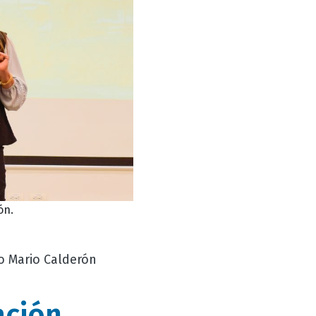
ón.
io Mario Calderón
ación