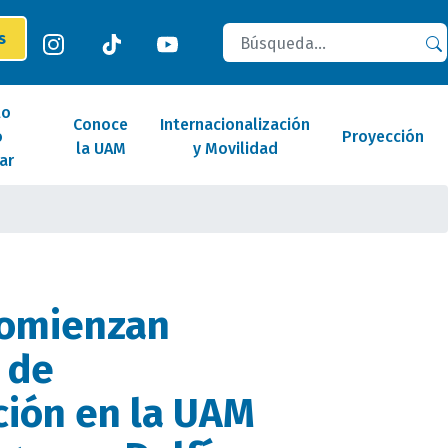
Buscar
es
lo
Conoce
Internacionalización
o
Proyección
la UAM
y Movilidad
ar
comienzan
 de
ción en la UAM