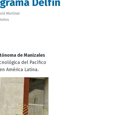
ograma Delfín
vid Martinez
inutos
utónoma de Manizales
cnológica del Pacífico
 en América Latina.