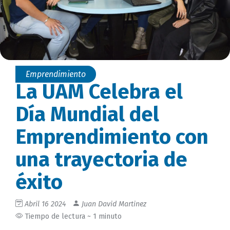
Emprendimiento
La UAM Celebra el
Día Mundial del
Emprendimiento con
una trayectoria de
éxito
Abril 16 2024
Juan David Martinez
Tiempo de lectura ~ 1 minuto