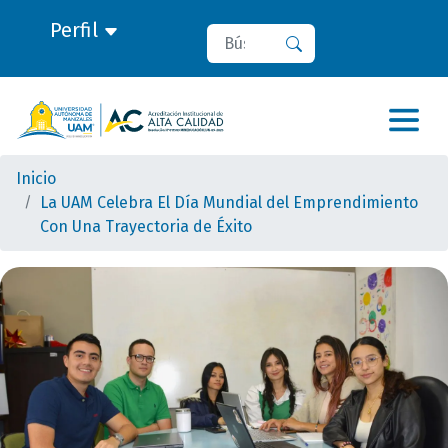
Perfil
Buscar
Buscar
Inicio
La UAM Celebra El Día Mundial del Emprendimiento
Con Una Trayectoria de Éxito