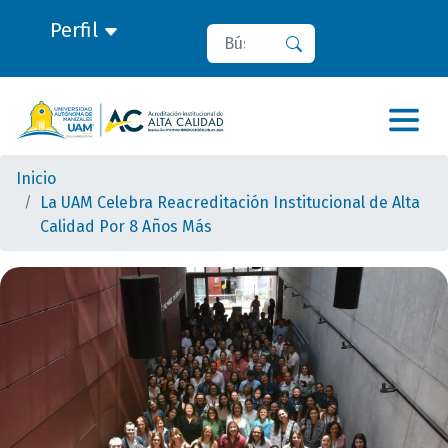
Perfil
Buscar
Buscar
Inicio
La UAM Celebra Reacreditación Institucional de Alta
Calidad Por 8 Años Más