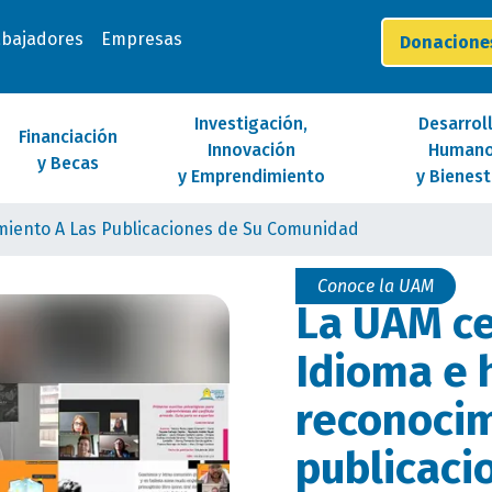
abajadores
Empresas
Donacion
Investigación,
Desarrol
Financiación
Innovación
Human
y Becas
y Emprendimiento
y Bienest
imiento A Las Publicaciones de Su Comunidad
Conoce la UAM
La UAM ce
Idioma e 
reconocim
publicaci