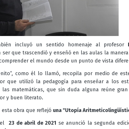
mbién incluyó un sentido
h
omenaje al profesor
 ser que trascendió y enseñó en las aulas la manera 
comprender el mundo desde un punto de vista difere
ito”, como él lo llamó, recopila por medio de este
r que utilizó la pedagogía para enseñar a los es
r las matemáticas, que sin duda alguna reúne gran 
r y buen literato.
 esta obra que reflejó
una "Utopía Aritmeticolingüísti
 del
23 de abril de 2021
se anunció la s
egunda edici