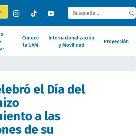
Buscar
es
lo
Conoce
Internacionalización
o
Proyección
la UAM
y Movilidad
ar
lebró el Día del
hizo
iento a las
ones de su