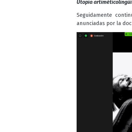
Utopía artiméticolingüí
Seguidamente conti
anunciadas por la do