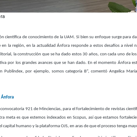
ora
ón científica de conocimiento de la UAM. Si bien su enfoque surge para da
n la región, en la actualidad Ánfora responde a estos desafíos a nivel na
torial, la construcción que se ha dado estos 30 años, con cada uno de l
cativa por los grandes avances que se han dado. En el momento Ánfora est
 En Publindex, por ejemplo, somos categoría B”, comentó Angelica María 
a Ánfora
onvocatoria 921 de Minciencias, para el fortalecimiento de revistas científic
stra meta es que estemos indexados en Scopus, así que estamos fortalecie
 el capital humano y la plataforma OJS, en aras de que el proceso tenga mayo