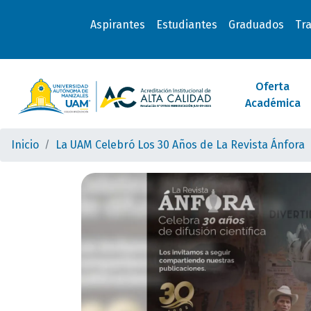
Aspirantes
Estudiantes
Graduados
Tr
Oferta
Académica
Inicio
La UAM Celebró Los 30 Años de La Revista Ánfora