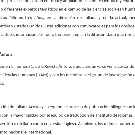
los procesos de calidad editorial y ampliando su comité científico y editor
do diferentes expertos temáticos en el campo de las ciencias sociales y huma
tos últimos tres años, en la dirección de Juliana y en la actual, he
ntina y Estados Unidos. Estas ediciones con convocatorias para los dosiere
autores internacionales, pero también amplían la difusión dado que nos le
 Ánfora
olumen 1, número 1, de la Revista Ánfora, que, aunque ya se venía gestando
iencias Humanas (UAM) y con los miembros del grupo de investigación de Éti
os.
rección de Juliana Acosta y su equipo, el proceso de publicación bilingüe con
 con la mayor calidad por el equipo de traducción del Instituto de Idiomas.
 versión castellano como en versión inglesa. Asimismo, los últimos números
ento nacional e internacional.