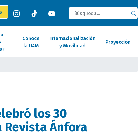
Buscar
es
lo
Conoce
Internacionalización
o
Proyección
la UAM
y Movilidad
ar
lebró los 30
a Revista Ánfora