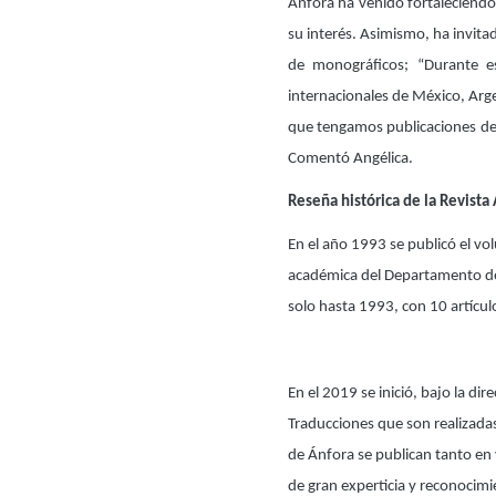
Ánfora ha venido fortaleciendo 
su interés. Asimismo, ha invita
de monográficos; “Durante es
internacionales de México, Arge
que tengamos publicaciones de 
Comentó Angélica.
Reseña histórica de la Revista
En el año 1993 se publicó el v
académica del Departamento de C
solo hasta 1993, con 10 artícul
En el 2019 se inició, bajo la di
Traducciones que son realizadas
de Ánfora se publican tanto en
de gran experticia y reconocimi