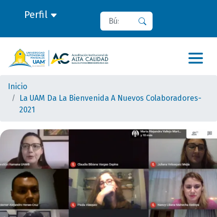
Perfil
Buscar
Buscar
Inicio
La UAM Da La Bienvenida A Nuevos Colaboradores-
2021