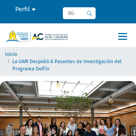
Perfil
Buscar
Buscar
Inicio
La UAM Despidió A Pasantes de Investigación del
Programa Delfín