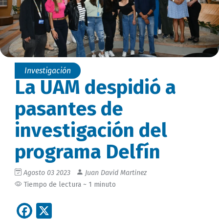
Investigación
La UAM despidió a
pasantes de
investigación del
programa Delfín
Agosto 03 2023
Juan David Martinez
Tiempo de lectura ~ 1 minuto
Facebook
X