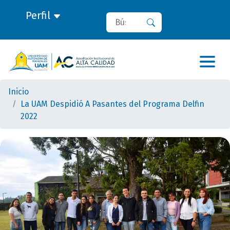
Perfil
Buscar
Buscar
Inicio
La UAM Despidió A Pasantes del Programa Delfin
2022