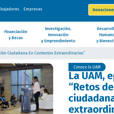
abajadores
Empresas
Donacion
Investigación,
Desarrol
Financiación
Innovación
Human
y Becas
y Emprendimiento
y Bienest
ación Ciudadana En Contextos Extraordinarios”
Conoce la UAM
La UAM, e
“Retos de
ciudadana
extraordi