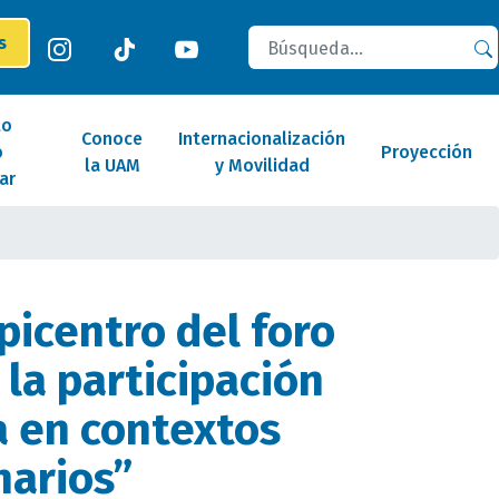
Buscar
es
lo
Conoce
Internacionalización
o
Proyección
la UAM
y Movilidad
ar
picentro del foro
 la participación
 en contextos
narios”