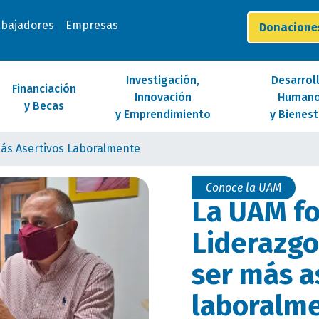
abajadores
Empresas
Donacion
Investigación,
Desarrol
Financiación
Innovación
Human
y Becas
y Emprendimiento
y Bienest
ás Asertivos Laboralmente
Conoce la UAM
La UAM f
Liderazgo
ser más a
laboralm