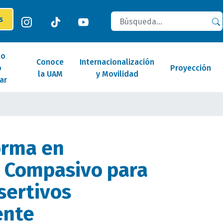
Buscar
es
lo
Conoce
Internacionalización
o
Proyección
la UAM
y Movilidad
ar
orma en
 Compasivo para
sertivos
ente