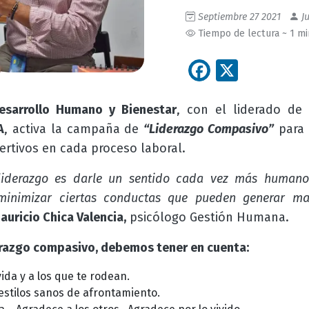
Septiembre 27 2021
Ju
Tiempo de lectura ~ 1 m
Facebook
X
esarrollo Humano y Bienestar
, con el liderado de
A
, activa la campaña de
“Liderazgo Compasivo”
para 
ertivos en cada proceso laboral.
liderazgo es darle un sentido cada vez más humano 
minimizar ciertas conductas que pueden generar ma
auricio Chica Valencia,
psicólogo Gestión Humana.
derazgo compasivo, debemos tener en cuenta:
vida y a los que te rodean.
 estilos sanos de afrontamiento.