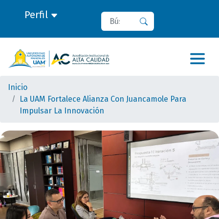
Perfil
Buscar
Buscar
Inicio
La UAM Fortalece Alianza Con Juancamole Para
Impulsar La Innovación