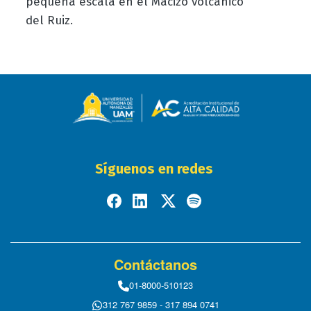
pequeña escala en el Macizo volcánico
del Ruiz.
Síguenos en redes
Contáctanos
01-8000-510123
312 767 9859 - 317 894 0741