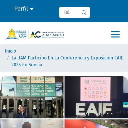
Perfil
Buscar
Buscar
Inicio
La UAM Participó En La Conferencia y Exposición EAIE
2025 En Suecia