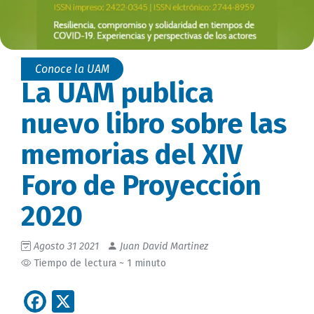
Conoce la UAM
La UAM publica
nuevo libro sobre las
memorias del XIV
Foro de Proyección
2020
Agosto 31 2021
Juan David Martinez
Tiempo de lectura ~ 1 minuto
Facebook
X