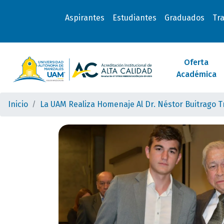
Aspirantes
Estudiantes
Graduados
Tr
Oferta
Académica
Inicio
La UAM Realiza Homenaje Al Dr. Néstor Buitrago Tr