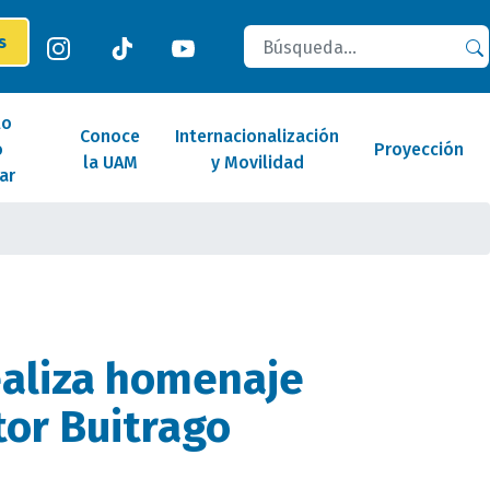
Buscar
es
lo
Conoce
Internacionalización
o
Proyección
la UAM
y Movilidad
ar
aliza homenaje
tor Buitrago