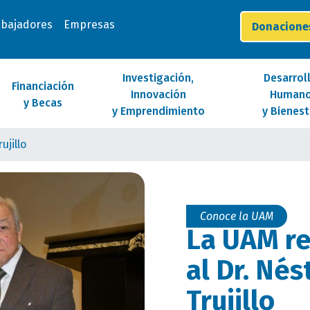
abajadores
Empresas
Donacion
Investigación,
Desarrol
Financiación
Innovación
Human
y Becas
y Emprendimiento
y Bienest
ujillo
Conoce la UAM
La UAM re
al Dr. Nés
Trujillo