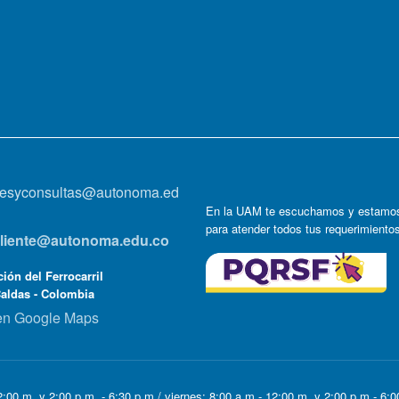
onesyconsultas@autonoma.ed
En la UAM te escuchamos y estamos
para atender todos tus requerimiento
lcliente@autonoma.edu.co
ión del Ferrocarril
Caldas - Colombia
en Google Maps
:00 m. y 2:00 p.m. - 6:30 p.m / viernes: 8:00 a.m - 12:00 m. y 2:00 p.m - 6: