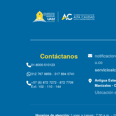
Contáctanos
notificaci
u.co
01-8000-510123
servicioa
312 767 9859 - 317 894 0741
Antigua Estac
+57 (6) 872 7272 - 872 7709
Manizales - 
Ext: 102 - 110 - 144
Ubicación 
Horarios de atención:
Lunes a jueves: 7:30 a.m. - 12