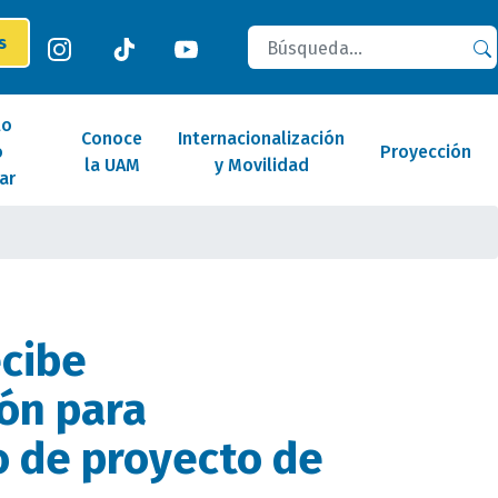
Buscar
es
lo
Conoce
Internacionalización
o
Proyección
la UAM
y Movilidad
ar
cibe
ión para
o de proyecto de