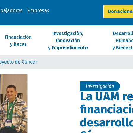
abajadores
Empresas
Donacion
Investigación,
Desarrol
Financiación
Innovación
Human
y Becas
y Emprendimiento
y Bienest
royecto de Cáncer
Investigación
La UAM re
financiac
desarroll