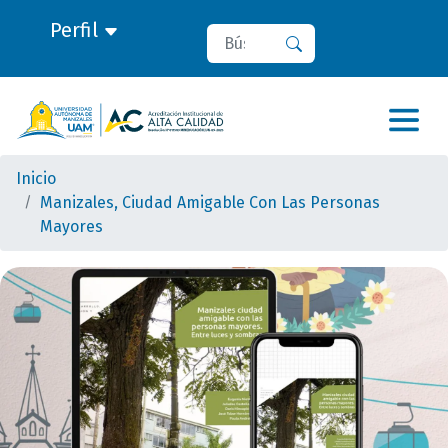
Perfil
Buscar
Buscar
Inicio
Manizales, Ciudad Amigable Con Las Personas
Mayores