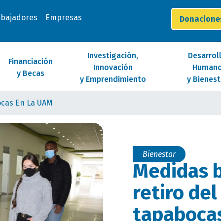
abajadores
Empresas
Donacion
Investigación,
Desarrol
Financiación
Innovación
Human
y Becas
y Emprendimiento
y Bienest
ocas En La UAM
Bienestar
Medidas b
retiro del
tapaboca