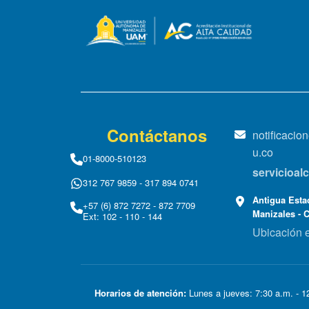
Contáctanos
notificaci
u.co
01-8000-510123
servicioa
312 767 9859 - 317 894 0741
Antigua Estac
+57 (6) 872 7272 - 872 7709
Manizales - 
Ext: 102 - 110 - 144
Ubicación 
Horarios de atención:
Lunes a jueves: 7:30 a.m. - 12