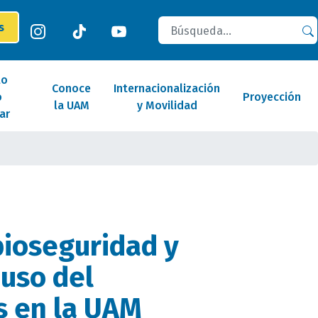
Buscar
es
lo
Conoce
Internacionalización
o
Proyección
la UAM
y Movilidad
ar
ioseguridad y
 uso del
s en la UAM