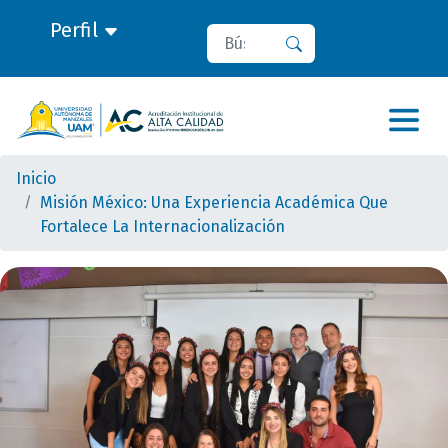
Perfil
Buscar
Buscar
Inicio
Misión México: Una Experiencia Académica Que
Fortalece La Internacionalización