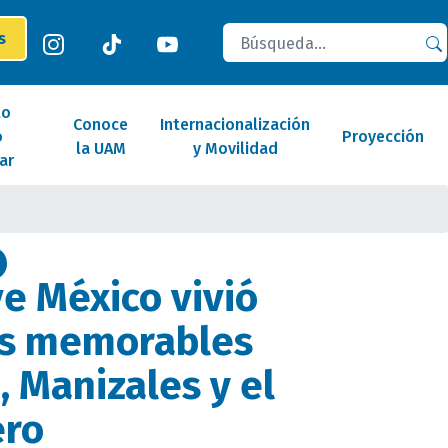
Buscar
es
lo
Conoce
Internacionalización
o
Proyección
la UAM
y Movilidad
ar
ve México vivió
s memorables
, Manizales y el
ero