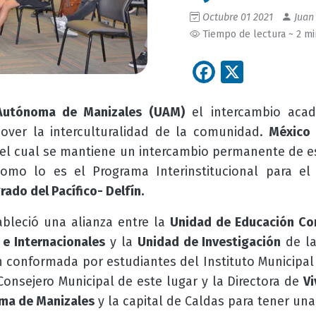
Octubre 01 2021
Juan 
Tiempo de lectura ~ 2 m
Facebook
X
 Autónoma de Manizales (UAM)
el intercambio aca
mover la interculturalidad de la comunidad.
México
el cual se mantiene un intercambio permanente de e
s como lo es el Programa Interinstitucional para e
rado del Pacífico- Delfín.
ableció una alianza entre la
Unidad de Educación Con
 e Internacionales
y la
Unidad de Investigación
de l
 conformada por estudiantes del Instituto Municipal
 Consejero Municipal de este lugar y la Directora de
Vi
ma de Manizales
y la capital de Caldas para tener u