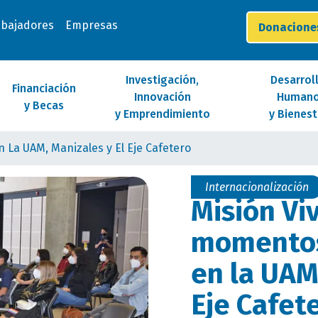
abajadores
Empresas
Donacion
Investigación,
Desarrol
Financiación
Innovación
Human
y Becas
y Emprendimiento
y Bienest
 La UAM, Manizales y El Eje Cafetero
Internacionalización
Misión Vi
momento
en la UAM
Eje Cafet