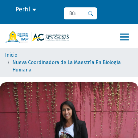
Perfil
Buscar
Buscar
Inicio
Nueva Coordinadora de La Maestría En Biología
Humana