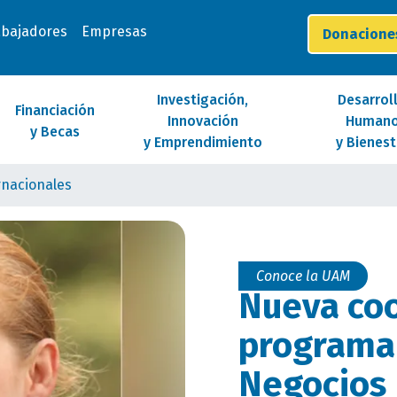
abajadores
Empresas
Donacion
Investigación,
Desarrol
Financiación
Innovación
Human
y Becas
y Emprendimiento
y Bienest
rnacionales
Conoce la UAM
Nueva coo
programa
Negocios 