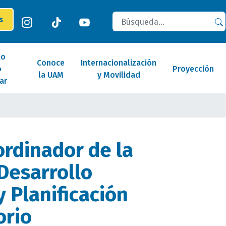
Buscar
es
lo
Conoce
Internacionalización
o
Proyección
la UAM
y Movilidad
ar
rdinador de la
Desarrollo
y Planificación
orio