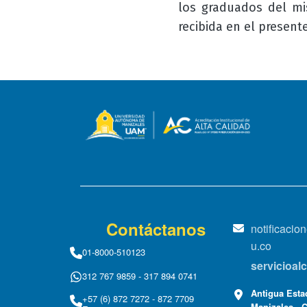
los graduados del mi
recibida en el present
Contáctanos
notificaci
u.co
01-8000-510123
servicioa
312 767 9859 - 317 894 0741
Antigua Estac
+57 (6) 872 7272 - 872 7709
Manizales - 