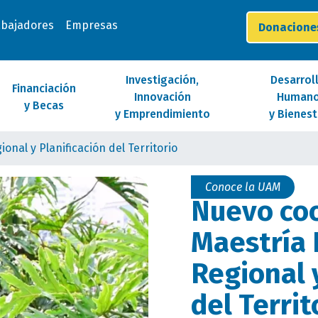
abajadores
Empresas
Donacion
Investigación,
Desarrol
Financiación
Innovación
Human
y Becas
y Emprendimiento
y Bienest
nal y Planificación del Territorio
Conoce la UAM
Nuevo coo
Maestría 
Regional 
del Territ