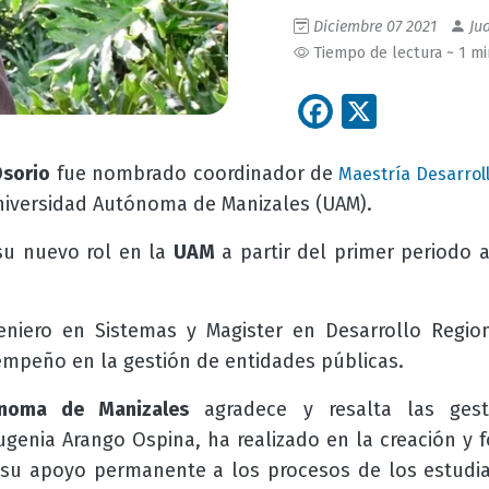
Diciembre 07 2021
Jua
Tiempo de lectura ~ 1 m
Facebook
X
Osorio
fue nombrado coordinador de
Maestría Desarroll
niversidad Autónoma de Manizales (UAM).
su nuevo rol en la
UAM
a partir del primer periodo 
niero en Sistemas y Magister en Desarrollo Regiona
sempeño en la gestión de entidades públicas.
ónoma de Manizales
agradece y resalta las gest
ugenia Arango Ospina, ha realizado en la creación y f
su apoyo permanente a los procesos de los estudia