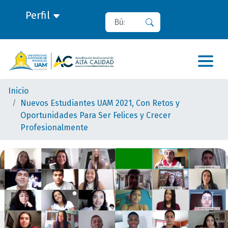
Perfil
Buscar
Buscar
Inicio
Nuevos Estudiantes UAM 2021, Con Retos y
Oportunidades Para Ser Felices y Crecer
Profesionalmente