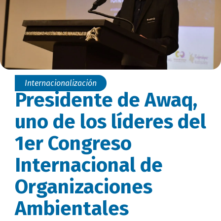
Internacionalización
Presidente de Awaq,
uno de los líderes del
1er Congreso
Internacional de
Organizaciones
Ambientales