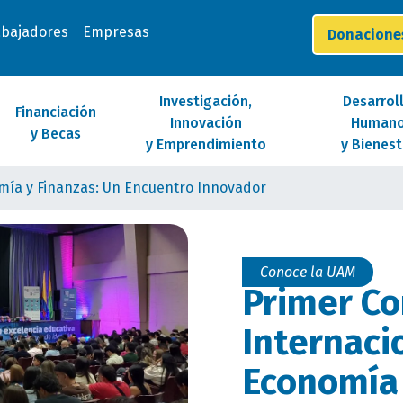
abajadores
Empresas
Donacion
Investigación,
Desarrol
Financiación
Innovación
Human
y Becas
y Emprendimiento
y Bienest
mía y Finanzas: Un Encuentro Innovador
Conoce la UAM
Primer C
Internaci
Economía 