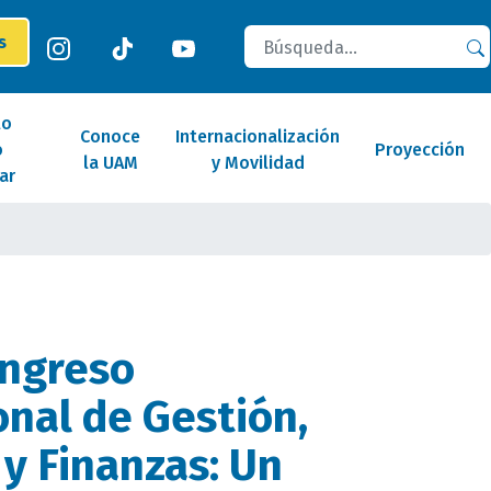
Buscar
es
lo
Conoce
Internacionalización
o
Proyección
la UAM
y Movilidad
ar
ongreso
onal de Gestión,
y Finanzas: Un