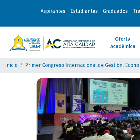
Aspirantes
Estudiantes
Graduados
Tr
Oferta
Académica
Inicio
Primer Congreso Internacional de Gestión, Econo