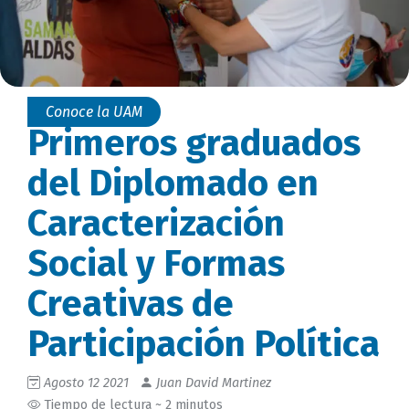
Conoce la UAM
Primeros graduados
del Diplomado en
Caracterización
Social y Formas
Creativas de
Participación Política
Agosto 12 2021
Juan David Martinez
Tiempo de lectura ~ 2 minutos