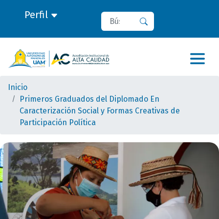
Perfil
Buscar
Buscar
Inicio
Primeros Graduados del Diplomado En
Caracterización Social y Formas Creativas de
Participación Política