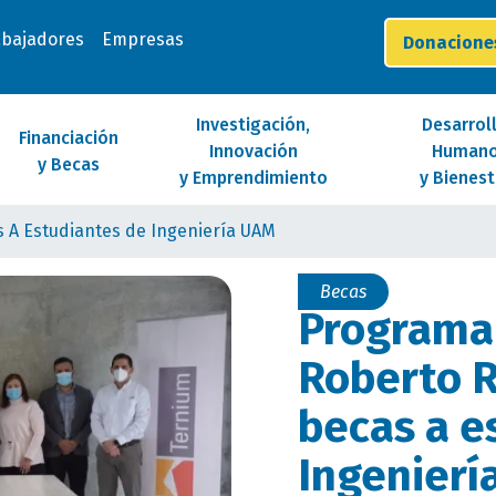
abajadores
Empresas
Donacion
Investigación,
Desarrol
Financiación
Innovación
Human
y Becas
y Emprendimiento
y Bienest
 A Estudiantes de Ingeniería UAM
Becas
Programa
Roberto R
becas a e
Ingenierí