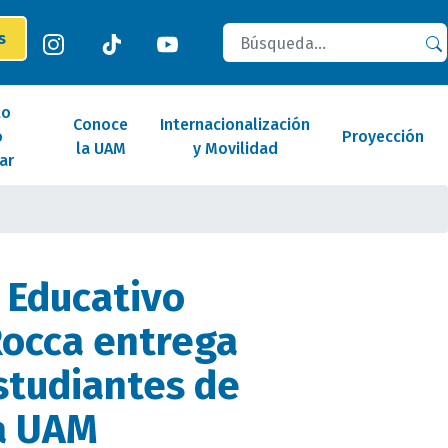
Buscar
es
lo
Conoce
Internacionalización
o
Proyección
la UAM
y Movilidad
ar
 Educativo
occa entrega
studiantes de
a UAM