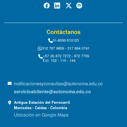
Contáctanos
01-8000-510123
312 767 9859 - 317 894 0741
+57 (6) 872 7272 - 872 7709
Ext: 102 - 110 - 144
notificacionesyconsultas@autonoma.edu.co
servicioalcliente@autonoma.edu.co
Antigua Estación del Ferrocarril
Manizales - Caldas - Colombia
Ubicación en Google Maps