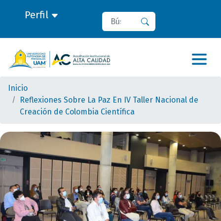
Perfil
Buscar
Buscar
Inicio
Reflexiones Sobre La Paz En IV Taller Nacional de
Creación de Colombia Científica