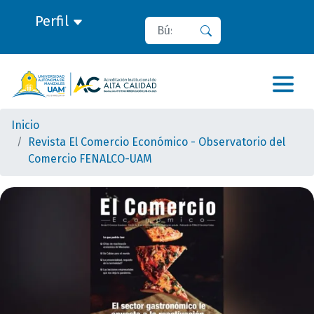
Perfil
Buscar
Buscar
Inicio
Revista El Comercio Económico - Observatorio del
Comercio FENALCO-UAM