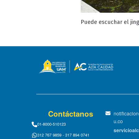
Puede escuchar el jin
Contáctanos
notificaci
u.co
01-8000-510123
servicioa
312 767 9859 - 317 894 0741