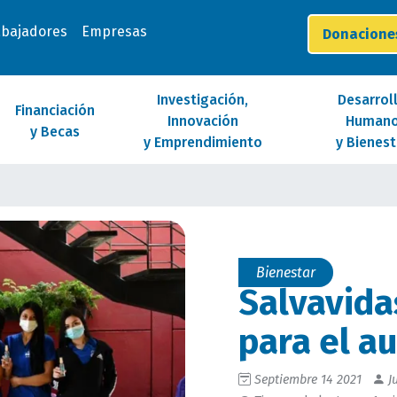
abajadores
Empresas
Donacion
Investigación,
Desarrol
Financiación
Innovación
Human
y Becas
y Emprendimiento
y Bienest
Bienestar
Salvavida
para el a
Septiembre 14 2021
Ju