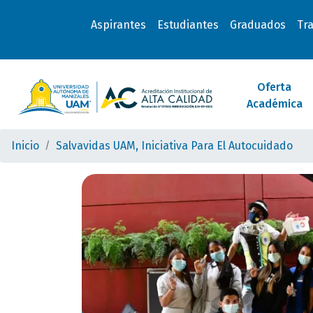
Aspirantes
Estudiantes
Graduados
Tr
Oferta
Académica
Inicio
Salvavidas UAM, Iniciativa Para El Autocuidado