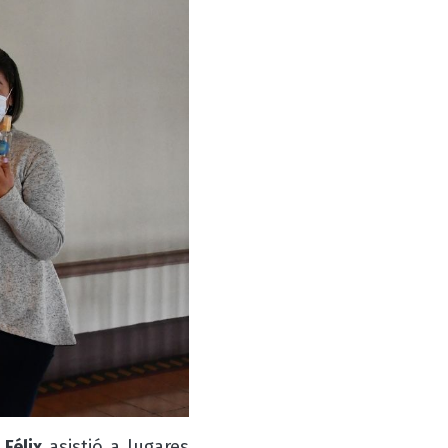
e
Félix
asistió a lugares