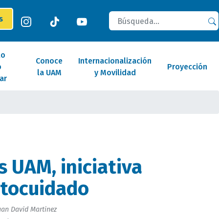
Buscar
es
lo
Conoce
Internacionalización
o
Proyección
la UAM
y Movilidad
ar
s UAM, iniciativa
utocuidado
an David Martinez