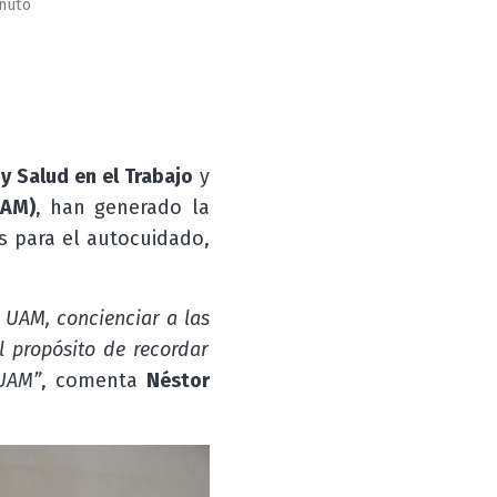
inuto
y Salud en el Trabajo
y
UAM)
, han generado la
s para el autocuidado,
 UAM, concienciar a las
l propósito de recordar
 UAM”
, comenta
Néstor