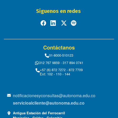
Síguenos en redes
Contáctanos
01-8000-510123
312 767 9859 - 317 894 0741
+57 (6) 872 7272 - 872 7709
Ext: 102 - 110 - 144
notificacionesyconsultas@autonoma.edu.co
servicioalcliente@autonoma.edu.co
Antigua Estación del Ferrocarril
Manizales - Caldas - Colombia