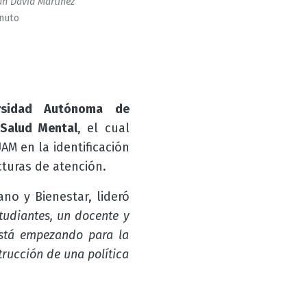
n David Martinez
inuto
ersidad Autónoma de
 Salud Mental
, el cual
M en la identificación
turas de atención.
no y Bienestar, lideró
tudiantes, un docente y
está empezando para la
trucción de una política