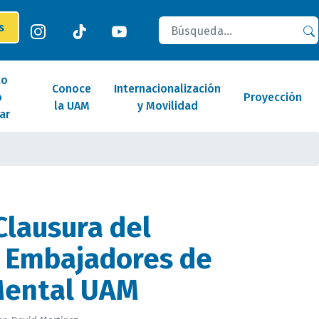
Buscar
es
lo
Conoce
Internacionalización
o
Proyección
la UAM
y Movilidad
ar
lausura del
 Embajadores de
Mental UAM