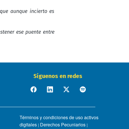
rque aunque incierto es
ostener ese puente entre
Síguenos en redes
Términos y condiciones de uso activos
digitales
Derechos Pecuniarios
|
|