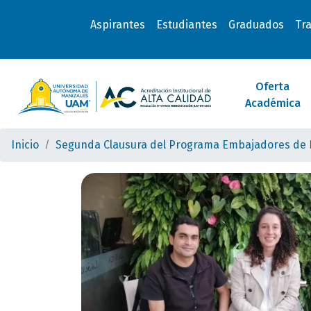
Aspirantes
Estudiantes
Graduados
Tr
Oferta
Académica
Inicio
Segunda Clausura del Programa Embajadores de 