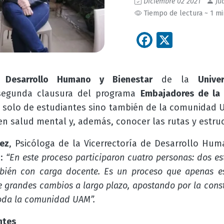
Diciembre 02 2021
Jua
Tiempo de lectura ~ 1 m
Facebook
X
e Desarrollo Humano y Bienestar
de la
Univ
 segunda clausura del programa
Embajadores de la
 solo de estudiantes sino también de la comunidad UA
en salud mental y, además, conocer las rutas y estruc
ez
, Psicóloga de la Vicerrectoría de Desarrollo Huma
o:
“
En este proceso participaron cuatro personas: dos es
mbién con carga docente. Es un proceso que apenas 
e grandes cambios a largo plazo, apostando por la cons
toda la comunidad UAM”.
ntes