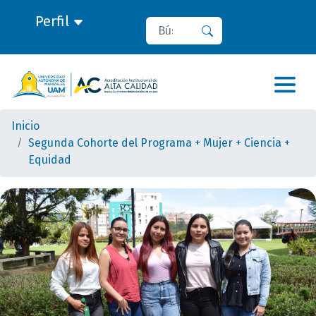
Perfil
Buscar
Buscar
Inicio
Segunda Cohorte del Programa + Mujer + Ciencia +
Equidad