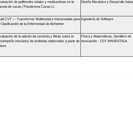
aluación de polifenoles totales y metilxantinas en la
Diseño Mecánico y Desarrollo Indust
acota de cacao (Theobroma Cacao L)
ulti-CVT — Transformer Multimodal e Interpretable para
Ingeniería de Software
a Clasificación de la Enfermedad de Alzheimer
valuación de la adición de cemento y fibras sobre el
Física y Matemáticas, Semillero de
esempeño mecánico de probetas elaboradas a partir de
Innovación - CDT INNVESTIGA
elave