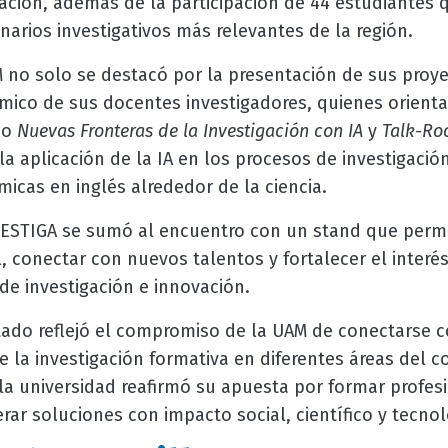
ción, además de la participación de 44 estudiantes q
arios investigativos más relevantes de la región.
M no solo se destacó por la presentación de sus proy
émico de sus docentes investigadores, quienes orient
mo
Nuevas Fronteras de la Investigación con IA
y
Talk-Ro
la aplicación de la IA en los procesos de investigaci
icas en inglés alrededor de la ciencia.
ESTIGA se sumó al encuentro con un stand que permiti
l, conectar con nuevos talentos y fortalecer el interé
de investigación e innovación.
ado reflejó el compromiso de la UAM de conectarse c
e la investigación formativa en diferentes áreas del 
a universidad reafirmó su apuesta por formar profes
nerar soluciones con impacto social, científico y tecno