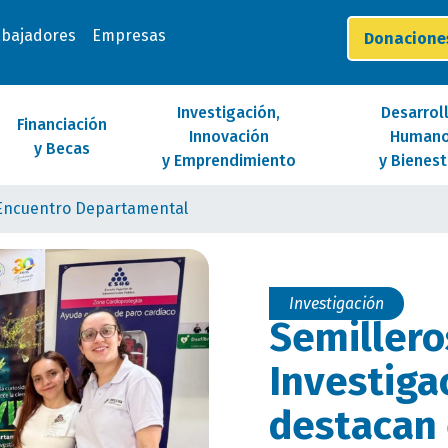
abajadores
Empresas
Donacion
Investigación,
Desarrol
Financiación
Innovación
Human
y Becas
y Emprendimiento
y Bienest
 Encuentro Departamental
Investigación
Semillero
Investiga
destacan