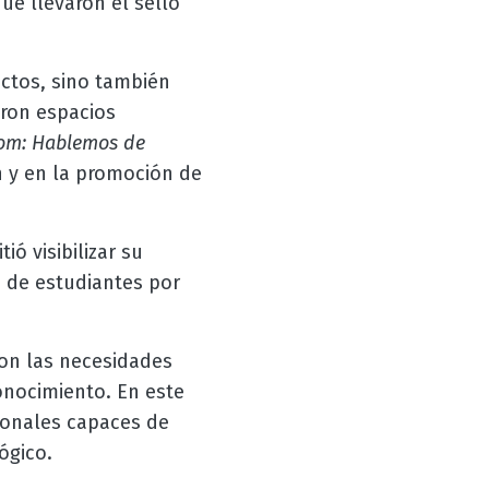
ue llevaron el sello
ectos, sino también
aron espacios
om: Hablemos de
ón y en la promoción de
ó visibilizar su
s de estudiantes por
on las necesidades
conocimiento. En este
ionales capaces de
lógico.