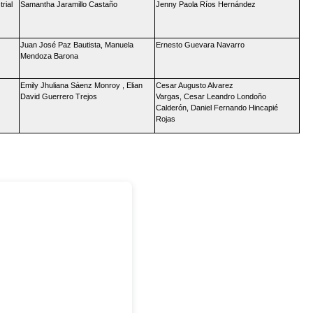
rial
Samantha Jaramillo Castaño
Jenny Paola Ríos Hernández
Juan José Paz Bautista, Manuela
Ernesto Guevara Navarro
Mendoza Barona
Emily Jhuliana Sáenz Monroy , Elian
Cesar Augusto Alvarez
David Guerrero Trejos
Vargas, Cesar Leandro Londoño
Calderón, Daniel Fernando Hincapié
Rojas