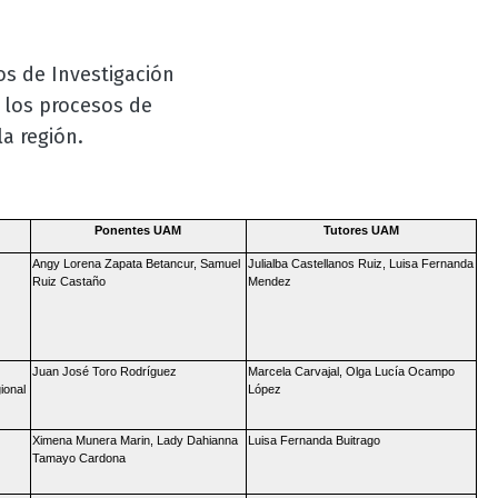
os de Investigación
o los procesos de
 la región.
Ponentes UAM
Tutores UAM
Angy Lorena Zapata Betancur, Samuel
Julialba Castellanos Ruiz, Luisa Fernanda
Ruiz Castaño
Mendez
Juan José Toro Rodríguez
Marcela Carvajal, Olga Lucía Ocampo
ional
López
Ximena Munera Marin, Lady Dahianna
Luisa Fernanda Buitrago
Tamayo Cardona