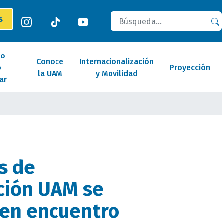
Buscar
es
lo
Conoce
Internacionalización
o
Proyección
la UAM
y Movilidad
ar
s de
ción UAM se
 en encuentro