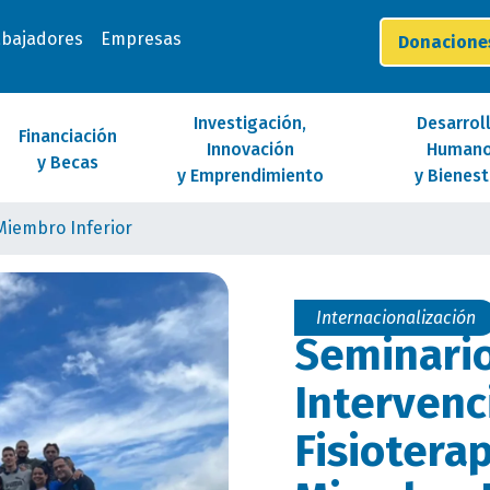
abajadores
Empresas
Donacion
Investigación,
Desarrol
Financiación
Innovación
Human
y Becas
y Emprendimiento
y Bienest
Miembro Inferior
Internacionalización
Seminari
Intervenc
Fisiotera