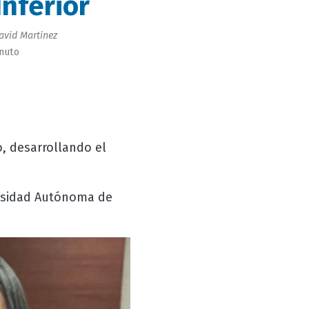
nferior
avid Martinez
inuto
o, desarrollando el
ersidad Autónoma de