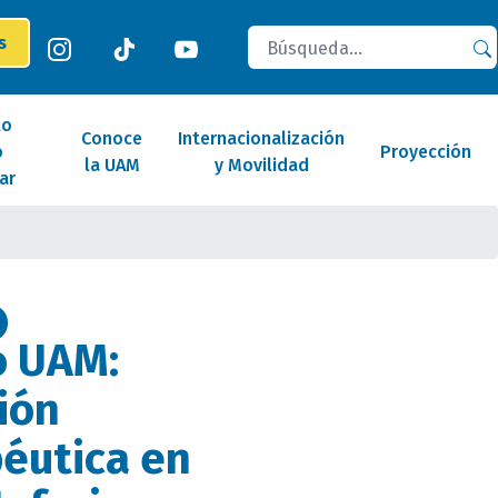
Buscar
es
lo
Conoce
Internacionalización
o
Proyección
la UAM
y Movilidad
ar
o UAM:
ión
péutica en