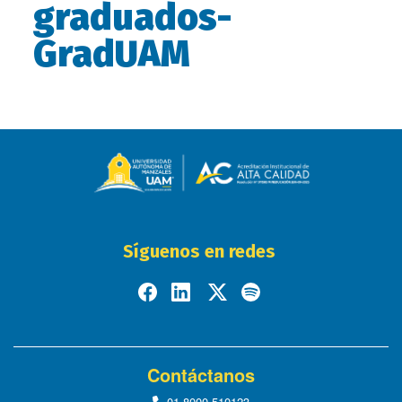
graduados-
GradUAM
Síguenos en redes
Contáctanos
01-8000-510123