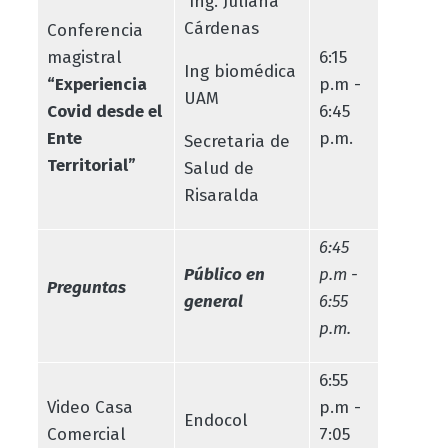
Ing. Juliana
Cárdenas
Conferencia
magistral
6:15
Ing biomédica
“Experiencia
p.m -
UAM
Covid desde el
6:45
Ente
p.m.
Secretaria de
Territorial”
Salud de
Risaralda
6:45
Público en
p.m -
Preguntas
general
6:55
p.m.
6:55
Video Casa
p.m -
Endocol
Comercial
7:05