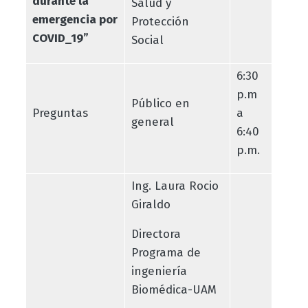
durante la
Salud y
emergencia por
Protección
COVID_19”
Social
6:30
p.m
Público en
Preguntas
a
general
6:40
p.m.
Ing. Laura Rocio
Giraldo
Directora
Programa de
ingeniería
Biomédica-UAM