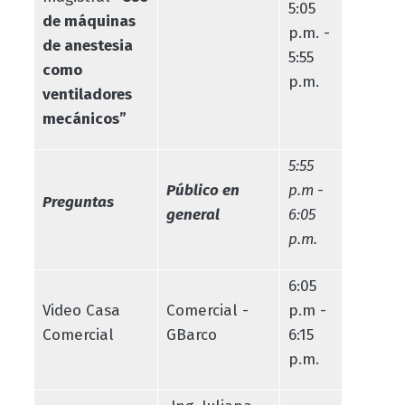
5:05
de máquinas
p.m. -
de anestesia
5:55
como
p.m.
ventiladores
mecánicos”
5:55
Público en
p.m -
Preguntas
general
6:05
p.m.
6:05
Video Casa
Comercial -
p.m -
Comercial
GBarco
6:15
p.m.