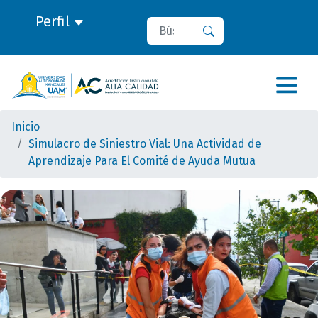
Perfil
Buscar
Buscar
Inicio
Simulacro de Siniestro Vial: Una Actividad de
Aprendizaje Para El Comité de Ayuda Mutua