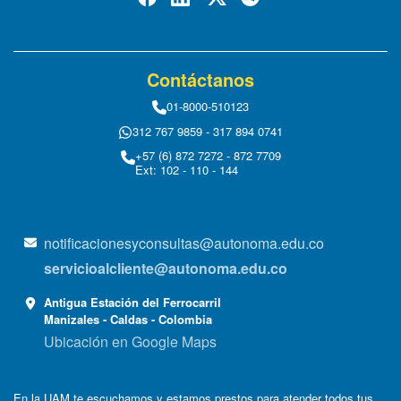
Contáctanos
01-8000-510123
312 767 9859 - 317 894 0741
+57 (6) 872 7272 - 872 7709
Ext: 102 - 110 - 144
notificacionesyconsultas@autonoma.edu.co
servicioalcliente@autonoma.edu.co
Antigua Estación del Ferrocarril
Manizales - Caldas - Colombia
Ubicación en Google Maps
En la UAM te escuchamos y estamos prestos para atender todos tus