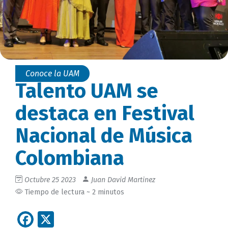
Conoce la UAM
Talento UAM se
destaca en Festival
Nacional de Música
Colombiana
Octubre 25 2023
Juan David Martinez
Tiempo de lectura ~ 2 minutos
Facebook
X