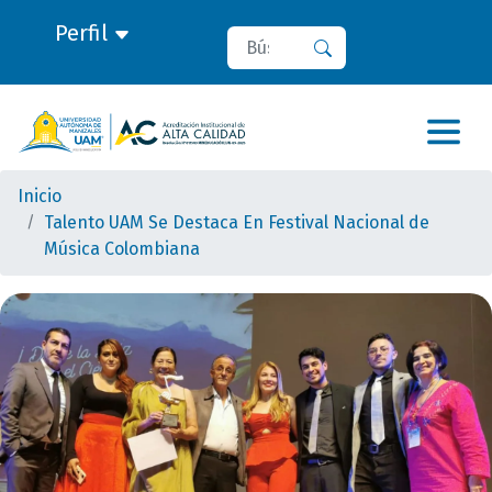
Perfil
Buscar
Buscar
Inicio
Talento UAM Se Destaca En Festival Nacional de
Música Colombiana