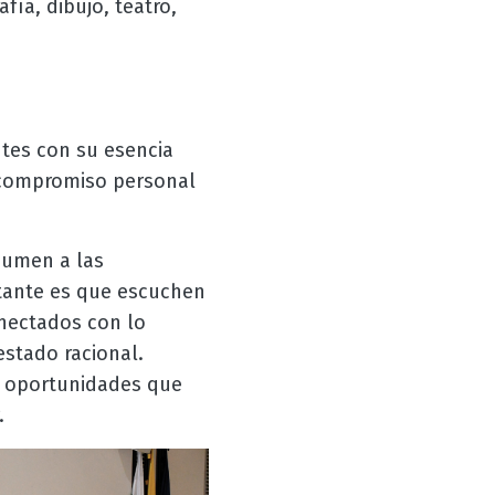
ía, dibujo, teatro,
ntes con su esencia
 compromiso personal
sumen a las
rtante es que escuchen
onectados con lo
estado racional.
s oportunidades que
.