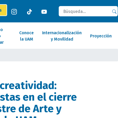
Buscar
es
lo
Conoce
Internacionalización
o
Proyección
la UAM
y Movilidad
ar
 creatividad:
stas en el cierre
tre de Arte y