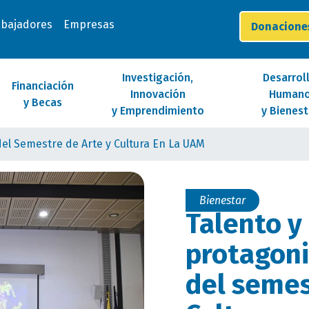
abajadores
Empresas
Donacion
Investigación,
Desarrol
Financiación
Innovación
Human
y Becas
y Emprendimiento
y Bienest
 del Semestre de Arte y Cultura En La UAM
Bienestar
Talento y
protagoni
del semes