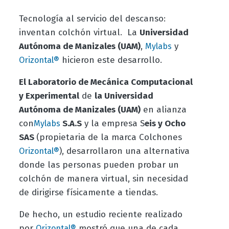
Tecnología al servicio del descanso:
inventan colchón virtual. La
Universidad
Autónoma de Manizales (UAM)
,
y
Mylabs
hicieron este desarrollo.
Orizontal®
El Laboratorio de Mecánica Computacional
y Experimental
de
la Universidad
Autónoma de Manizales (UAM)
en alianza
con
S.A.S
y la empresa S
eis y Ocho
Mylabs
SAS
(propietaria de la marca Colchones
), desarrollaron una alternativa
Orizontal®
donde las personas pueden probar un
colchón de manera virtual, sin necesidad
de dirigirse físicamente a tiendas.
De hecho, un estudio reciente realizado
por
mostró que una de cada
Orizontal®