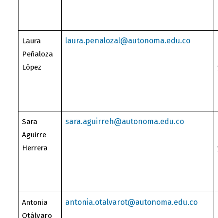
laura.penalozal@autonoma.edu.co
Laura
Peñaloza
López
sara.aguirreh@autonoma.edu.co
Sara
Aguirre
Herrera
antonia.otalvarot@autonoma.edu.co
Antonia
Otálvaro